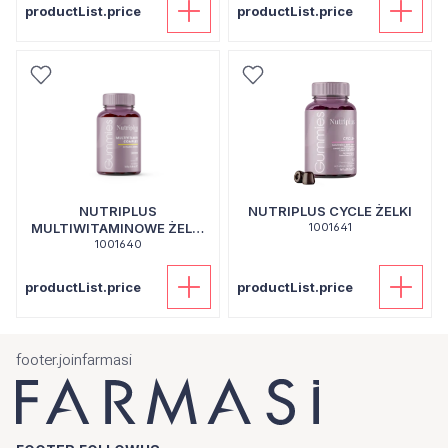
productList.price
productList.price
NUTRIPLUS
NUTRIPLUS CYCLE ŻELKI
MULTIWITAMINOWE ŻELKI
1001641
DLA DZIECI
1001640
productList.price
productList.price
footer.joinfarmasi