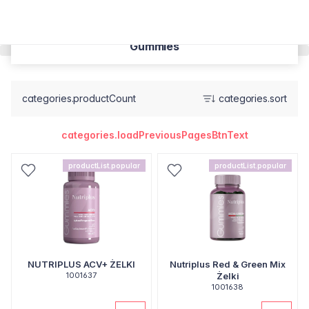
Gummies
categories.productCount
categories.sort
categories.loadPreviousPagesBtnText
productList.popular
productList.popular
NUTRIPLUS ACV+ ŻELKI
Nutriplus Red & Green Mix
1001637
Żelki
1001638