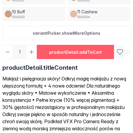
1002031
1002032
10 Buff
11 Cashew
1002033
1002034
variantPicker.showMoreOptions
productDetail.addToCart
productDetail.titleContent
Makijaż i pielęgnacja skóry! Odkryj magię makijażu z nową
ulepszoną formułą + 4 nowe odcienie! Dla naturalnego
wyglądu skóry • Matowe wykończenie • Aksamitna
konsystencja • Pełne krycie (10% więcej pigmentacji +
30% gęstości) niezastąpiony w profesjonalnym makijażu
Odkryj swoje piękno w sposób naturalny i jednocześnie
chroń swoją skórę. Podkład VFX Pro Camera Ready z
ziemną wodą morską zmniejsza widoczność porów na