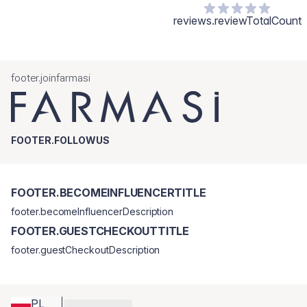
reviews.reviewTotalCount
footer.joinfarmasi
FOOTER.FOLLOWUS
FOOTER.BECOMEINFLUENCERTITLE
footer.becomeInfluencerDescription
FOOTER.GUESTCHECKOUTTITLE
footer.guestCheckoutDescription
PL