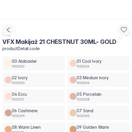
VFX Makijaż 21 CHESTNUT 30ML- GOLD
productDetail.code
00 Alabaster
01 Cool Ivory
1002023
1002024
02 Ivory
03 Medium Ivory
1002025
1002026
04 Ecru
05 Porcelain
1002027
1002028
06 Cashmere
07 Sand
1002029
1002030
08 Warm Linen
09 Golden Warm