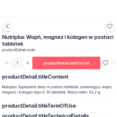
Nutriplus Wapń, magnez i kolagen w postaci
tabletek
productDetail.code
productDetail.addToCart
productDetail.titleContent
Nutriplus Suplement diety w postaci tabletek zawierający wapń,
magnez i kolagen typu II. 30 tabletek. Masa netto: 54,2 g.
productDetail.titleTermOfUse
productDetail.titleTechnicalDetails
Uwaga: Nie przekraczać zalecanego dziennego spożycia.